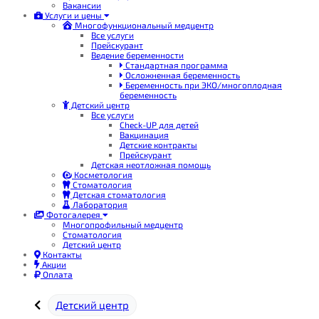
Вакансии
Услуги и цены
Многофункциональный медцентр
Все услуги
Прейскурант
Ведение беременности
Стандартная программа
Осложненная беременность
Беременность при ЭКО/многоплодная
беременность
Детский центр
Все услуги
Check-UP для детей
Вакцинация
Детские контракты
Прейскурант
Детская неотложная помощь
Косметология
Стоматология
Детская стоматология
Лаборатория
Фотогалерея
Многопрофильный медцентр
Стоматология
Детский центр
Контакты
Акции
Оплата
Детский центр